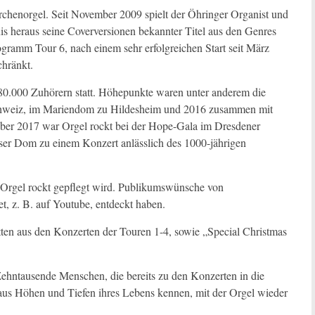
Kirchenorgel. Seit November 2009 spielt der Öhringer Organist und
is heraus seine Coverversionen bekannter Titel aus den Genres
ogramm Tour 6, nach einem sehr erfolgreichen Start seit März
chränkt.
 80.000 Zuhörern statt. Höhepunkte waren unter anderem die
Schweiz, im Mariendom zu Hildesheim und 2016 zusammen mit
ber 2017 war Orgel rockt bei der Hope-Gala im Dresdener
mser Dom zu einem Konzert anlässlich des 1000-jährigen
r Orgel rockt gepflegt wird. Publikumswünsche von
t, z. B. auf Youtube, entdeckt haben.
tten aus den Konzerten der Touren 1-4, sowie „Special Christmas
ehntausende Menschen, die bereits zu den Konzerten in die
aus Höhen und Tiefen ihres Lebens kennen, mit der Orgel wieder