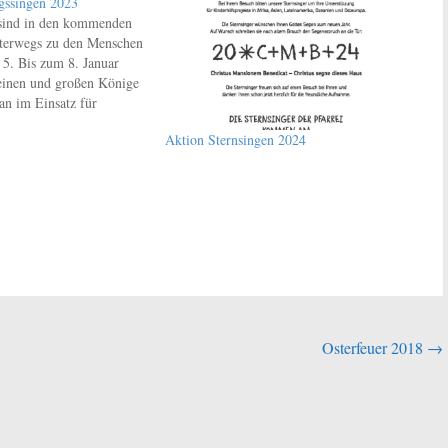
gssingen 2023
 sind in den kommenden
terwegs zu den Menschen
 5. Bis zum 8. Januar
leinen und großen Könige
an im Einsatz für
nder in aller Welt. Mit
Aktion Sternsingen 2024
chen „20*C+M+B+23“
chen und Jungen in der
Osterfeuer 2018
→