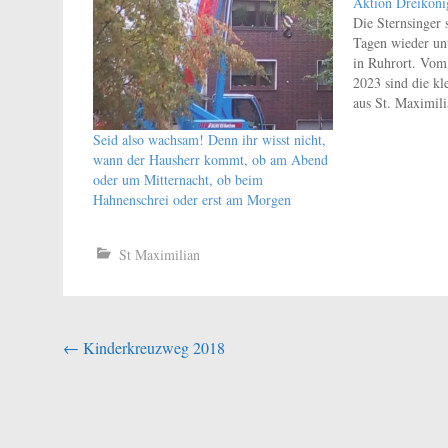
Aktion Dreiköni
Die Sternsinger
Tagen wieder un
in Ruhrort. Vom
2023 sind die k
aus St. Maximili
benachteiligte Ki
Seid also wachsam! Denn ihr wisst nicht,
dem Kreidezei
wann der Hausherr kommt, ob am Abend
bringen die Mäd
oder um Mitternacht, ob beim
Nachfolge…
Hahnenschrei oder erst am Morgen
St Maximilian
Beitragsnavigation
←
Kinderkreuzweg 2018